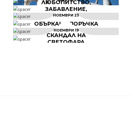
МАРТ 11
ЛЮБОПИТСТВО,
ЗАБАВЛЕНИЕ,
СЕНЗАЦИЯ
НОЕМВРИ 23
БЪРБОРИНИ
ОБЪРКАНА ПОРЪЧКА
НОЕМВРИ 19
БЪРБОРИНИ
СКАНДАЛ НА
СВЕТОФАРА
БЪРБОРИНИ