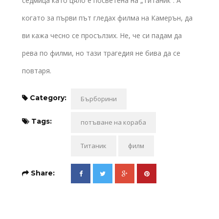
седмица като цяло е посветена на „Титаник”. А
когато за първи път гледах филма на Камерън, да
ви кажа чесно се просълзих. Не, че си падам да
рева по филми, но тази трагедия не бива да се
повтаря.
Category:
Бърборини
Tags:
потъване на кораба
Титаник
филм
Share: