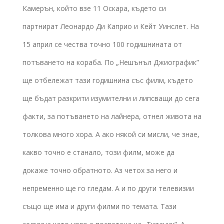
Камерън, който взе 11 Оскара, където си
партнират Леонардо Ди Каприо и Кейт Уинслет. На
15 април се чества точно 100 годишнината от
потъването на кораба. По „Нешънъл Джиографик”
ще отбележат тази годишнина със филм, където
ще бъдат разкрити изумителни и липсващи до сега
факти, за потъването на лайнера, отнел живота на
толкова много хора. А ако някой си мисли, че знае,
какво точно е станало, този филм, може да
докаже точно обратното. Аз четох за него и
непременно ще го гледам. А и по други телевизии
също ще има и други филми по темата. Тази