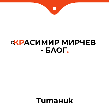
КР
АСИМИР МИРЧЕВ
- БЛОГ
.
Титаник