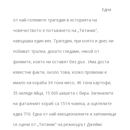
Една
от най-големите трагедии в историята на
човечеството е потъването на „Титаник”,
навършва един век. Трагедия, при която и днес ни
побиват тръпки, докато гледаме, някой от
филмите, които ни оставят без дъх. Има доста
известни факти, около това, колко провизии е
имало на кораба 34 тона месо, 40 тона картофи,
35 хиляди яйца, 15 000 шишета с бира. Загиналите
на фаталният кораб са 1514 човека, а оцелелите
едва 710. Една от най-емоционалните и запомнящи
се сцени от „Титаник” на режисьрът Джеймс