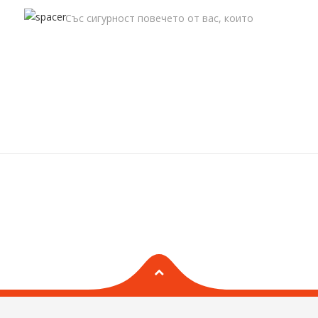
Със сигурност повечето от вас, които
са ползвали услугите на сайтове за
БЪРБОРИНИ
запознанства, или пък са активни в
социалните мрежи,…