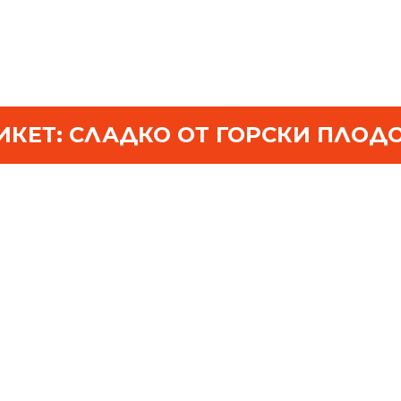
ИКЕТ:
СЛАДКО ОТ ГОРСКИ ПЛОД
LACRIMA Е ОТГОВОРЪТ НА
ВЪПРОСА ЗА ХУБАВОТО
БЪЛГАРСКО СИРЕНЕ
АВГУСТ 23