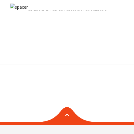
Въпросът: как да намерим качествена
БЪРБОРИНИ
храна на достъпна цена в днешно
време? Отговорът: доверете се на
българското производство и се…