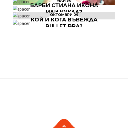
МАЙ 30
БАРБИ СТИЛНА ИКОНА
ИЛИ КУКЛА?
ОКТОМВРИ 09
БЪРБОРИНИ
КОЙ И КОГА ВЪВЕЖДА
BULLET BRA?
БЪРБОРИНИ