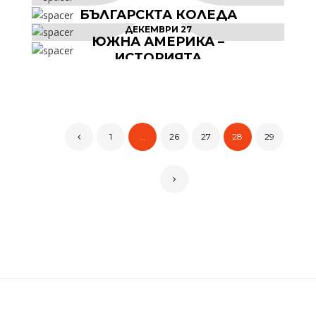
БЪЛГАРСКТА КОЛЕДА
ДЕКЕМВРИ 27
БЪРБОРИНИ
ЮЖНА АМЕРИКА –
ИСТОРИЯТА
БЪРБОРИНИ
1
…
26
27
28
29