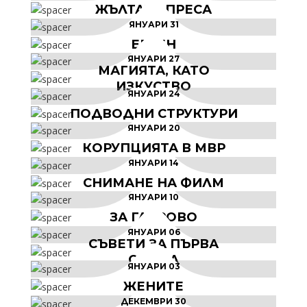
ЖЪЛТАТА ПРЕСА
ЯНУАРИ 31
БЪРБОРИНИ
ЕРГЕН
ЯНУАРИ 27
БЪРБОРИНИ
МАГИЯТА, КАТО
ИЗКУСТВО
ЯНУАРИ 24
БЪРБОРИНИ
ПОДВОДНИ СТРУКТУРИ
ЯНУАРИ 20
БЪРБОРИНИ
КОРУПЦИЯТА В МВР
ЯНУАРИ 14
БЪРБОРИНИ
СНИМАНЕ НА ФИЛМ
ЯНУАРИ 10
БЪРБОРИНИ
ЗА ГАБРОВО
ЯНУАРИ 06
БЪРБОРИНИ
СЪВЕТИ ЗА ПЪРВА
СРЕЩА
ЯНУАРИ 03
БЪРБОРИНИ
ЖЕНИТЕ
ДЕКЕМВРИ 30
БЪРБОРИНИ