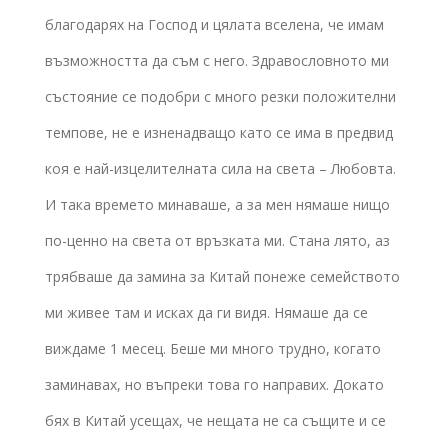
благодарях на Господ и цялата вселена, че имам
възможността да съм с него. Здравословното ми
състояние се подобри с много резки положителни
темпове, не е изненадващо като се има в предвид
коя е най-изцелителната сила на света – Любовта.
И така времето минаваше, а за мен нямаше нищо
по-ценно на света от връзката ми. Стана лято, аз
трябваше да замина за Китай понеже семейството
ми живее там и исках да ги видя. Нямаше да се
виждаме 1 месец. Беше ми много трудно, когато
заминавах, но въпреки това го направих. Докато
бях в Китай усещах, че нещата не са същите и се