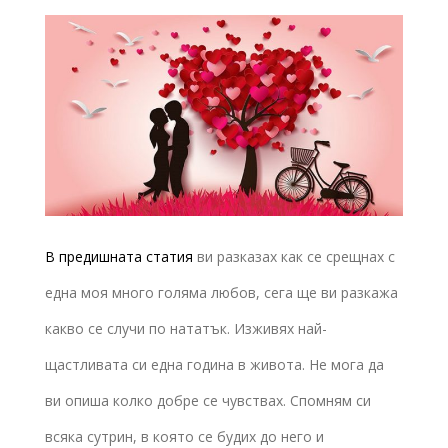
В предишната статия
ви разказах как се срещнах с
една моя много голяма любов, сега ще ви разкажа
какво се случи по нататък. Изживях най-
щастливата си една година в живота. Не мога да
ви опиша колко добре се чувствах. Спомням си
всяка сутрин, в която се будих до него и