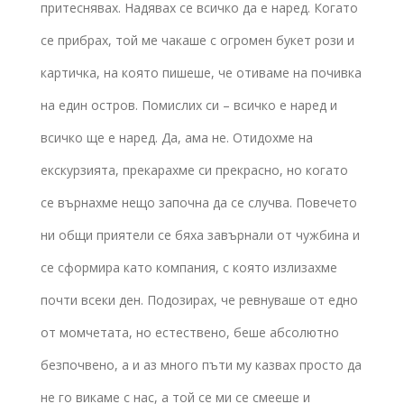
притеснявах. Надявах се всичко да е наред. Когато
се прибрах, той ме чакаше с огромен букет рози и
картичка, на която пишеше, че отиваме на почивка
на един остров. Помислих си – всичко е наред и
всичко ще е наред. Да, ама не. Отидохме на
екскурзията, прекарахме си прекрасно, но когато
се върнахме нещо започна да се случва. Повечето
ни общи приятели се бяха завърнали от чужбина и
се сформира като компания, с която излизахме
почти всеки ден. Подозирах, че ревнуваше от едно
от момчетата, но естествено, беше абсолютно
безпочвено, а и аз много пъти му казвах просто да
не го викаме с нас, а той се ми се смееше и