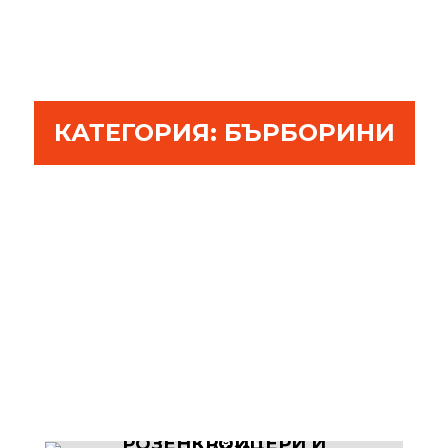
КАТЕГОРИЯ:
БЪРБОРИНИ
МАСОНИ,
РОЗЕНКРОЙЦЕРИ И