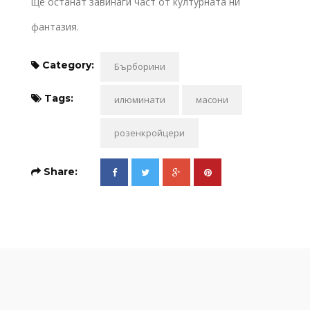
ще останат завинаги част от културната ни
фантазия.
Category:
Бърборини
Tags:
илюминати
масони
розенкройцери
Share: