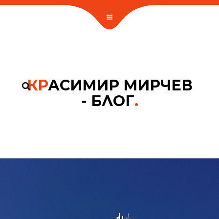
КР
АСИМИР МИРЧЕВ
- БЛОГ
.