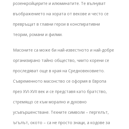
розенкройцерите и илюминатите. Те вълнуват
въображението на хората от векове и често се
превръщат в главни герои в конспиративни
теории, романи и филми.
Масоните са може би най-известното и най-добре
организирано тайно общество, чиито корени се
проследяват още в края на Средновековието.
Съвременното масонство се оформя в Европа
през XVI-XVII век и се представя като братство,
стремящо се към морално и духовно
усъвършенстване. Техните символи – пергелът,
ъгълът, окото – са не просто знаци, а кодове за