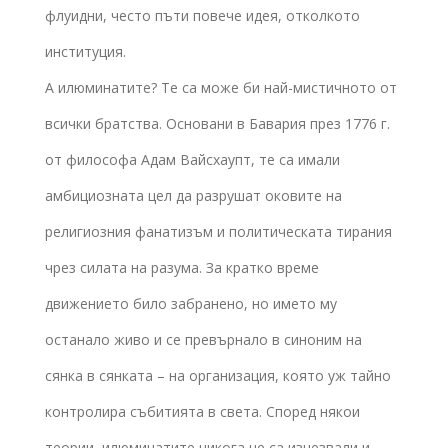
флуидни, често пъти повече идея, отколкото
институция.
А илюминатите? Те са може би най-мистичното от
всички братства. Основани в Бавария през 1776 г.
от философа Адам Вайсхаупт, те са имали
амбициозната цел да разрушат оковите на
религиозния фанатизъм и политическата тирания
чрез силата на разума. За кратко време
движението било забранено, но името му
останало живо и се превърнало в синоним на
сянка в сянката – на организация, която уж тайно
контролира събитията в света. Според някои
теории, илюминатите никога не са изчезвали и