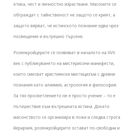
етика, чест и личностно израстване. Масоните се
обграждат с тайнственост не защото се крият, а
защото вярват, че истинското познание идва чрез
посвещение и вътрешно търсене.
Розенкройцерите се появяват в началото на XVII
век с публикуването на мистериозни манифести,
които смесват християнски мистицизъм с древни
познания като алхимия, астрология и философия.
За тях просветлението не е просто учение – то е
пътешествие към вътрешната истина. Докато
масонството се организира в ложи и следва строга
йерархия, розенкройцерите остават по-свободни и