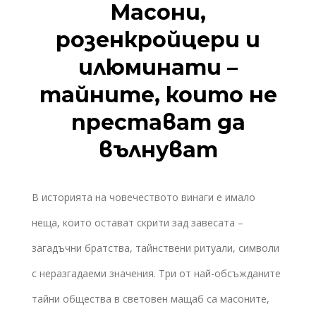
Масони,
розенкройцери и
илюминати –
тайните, които не
престават да
вълнуват
В историята на човечеството винаги е имало
неща, които остават скрити зад завесата –
загадъчни братства, тайнствени ритуали, символи
с неразгадаеми значения. Три от най-обсъжданите
тайни общества в световен мащаб са масоните,