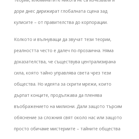
дори днес дирижират глобалната сцена зад
кулисите – от правителства до корпорации.
Колкото и вълнуващи да звучат тези теории,
реалността често е далеч по-прозаична. Няма
доказателства, че съществува централизирана
сила, която тайно управлява света чрез тези
общества. Но идеята за скрити мрежи, които
дърпат конците, продължава да пленява
въображението на милиони. Дали защото търсим
обяснение за сложния свят около нас или защото
просто обичаме мистериите – тайните общества