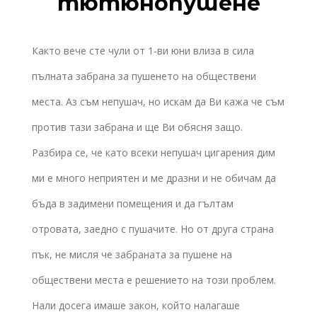
тютюнопушене
Както вече сте чули от 1-ви юни влиза в сила
пълната забрана за пушенето на обществени
места. Аз съм непушач, но искам да Ви кажа че съм
против тази забрана и ще Ви обясня защо.
Разбира се, че като всеки непушач цигарения дим
ми е много неприятен и ме дразни и не обичам да
бъдa в задимени помещения и да гълтам
отровата, заедно с пушачите. Но от друга страна
пък, не мисля че забраната за пушене на
обществени места е решението на този проблем.
Нали досега имаше закон, който налагаше