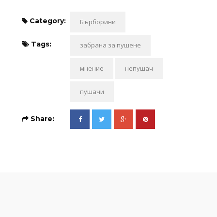
Category:
Бърборини
Tags:
забрана за пушене
мнение
непушач
пушачи
Share: