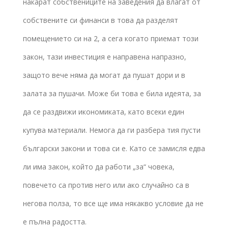
накарат собствениците на заведения да влагат от
собствените си финанси в това да разделят
помещението си на 2, а сега когато приемат този
закон, тази инвестиция е направена напразно,
защото вече няма да могат да пушат дори и в
залата за пушачи. Може би това е била идеята, за
да се раздвижи икономиката, като всеки един
купува материали. Немога да ги разбера тия пусти
български закони и това си е. Като се замисля едва
ли има закон, който да работи „за“ човека,
повечето са против него или ако случайно са в
негова полза, то все ще има някакво условие да не
е пълна радостта.