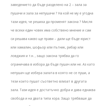
заведението да бъде разделено на 2 – зала за
пушачи и зала за непушачи ? На кой не му е угодна
тази идея, че решиха да променят закона ? Мисля
че всеки един човек има собствено мнение и сам
си решава какво ще прави – дали ще бъде юрист
или хамалин, шофьор или пътник, рибар или
ловджия и т.н. , защо закона трябва да го
ограничава в избора да бъде пушач или не. Аз като
непушач ще избера залата в която не се пуши, а
тези които пушат съответно влизат в другата
зала. Тази идея е достатъчно добра и дава еднаква
свобода и на двата типа хора. Защо трябваше да