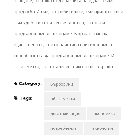
плащане, отколкото да разчита на една голяма
продажба. А ние, потребителите, сме пристрастени
към удобството и лесния достъп, затова и
продължаваме да плащаме. В крайна сметка,
единственото, което наистина притежаваме, е
способността да продължаваме да плащаме. И
тази сметка, за съжаление, никога не свършва.
Category:
Бърборини
Tags:
абонаменти
дигитализация
икономика
потребление
технологии