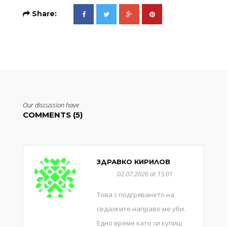
Share:
Our discussion have
COMMENTS (5)
ЗДРАВКО КИРИЛОВ
02.07.2026 at 15:01
Това с подгряването на
седалките направо ме уби.
Едно време като си купиш