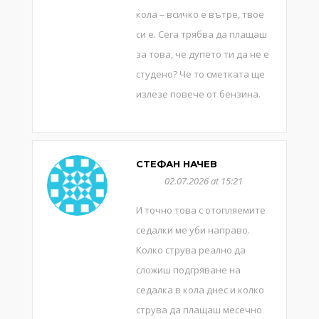
кола – всичко е вътре, твое
си е. Сега трябва да плащаш
за това, че дупето ти да не е
студено? Че то сметката ще
излезе повече от бензина.
СТЕФАН НАЧЕВ
02.07.2026 at 15:21
И точно това с отопляемите
седалки ме уби направо.
Колко струва реално да
сложиш подгряване на
седалка в кола днес и колко
струва да плащаш месечно