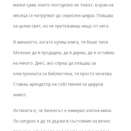
малки суми, които поотделно не тежат, в края на
месеца се натрупват до сериозна цифра. Плащаш
за целия свят, но не притежаваш нищо от него.
В миналото, когато купиш книга, тя беше твоя.
Можеше да я продадеш, да я дариш, да я оставиш
на някого. Днес, ако спреш да плащаш за
електронната си библиотека, тя просто изчезва.
Ставаш арендатор на собствения си цифров
живот.
Истината е, че бизнесът е намерил златна мина.
По-сигурно е да те държи в състояние на вечно