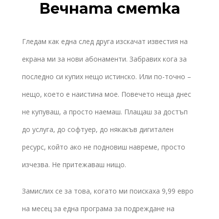
Вечната сметка
Гледам как една след друга изскачат известия на
екрана ми за нови абонаменти. Забравих кога за
последно си купих нещо истинско. Или по-точно –
нещо, което е наистина мое. Повечето неща днес
не купуваш, а просто наемаш. Плащаш за достъп
до услуга, до софтуер, до някакъв дигитален
ресурс, който ако не подновиш навреме, просто
изчезва. Не притежаваш нищо.
Замислих се за това, когато ми поискаха 9,99 евро
на месец за една програма за подреждане на