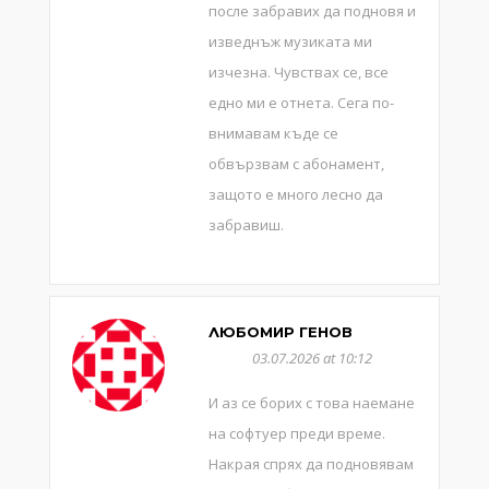
после забравих да подновя и
изведнъж музиката ми
изчезна. Чувствах се, все
едно ми е отнета. Сега по-
внимавам къде се
обвързвам с абонамент,
защото е много лесно да
забравиш.
ЛЮБОМИР ГЕНОВ
03.07.2026 at 10:12
И аз се борих с това наемане
на софтуер преди време.
Накрая спрях да подновявам