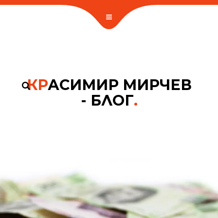
КР
АСИМИР МИРЧЕВ
- БЛОГ
.