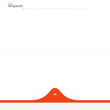
Вчера с един приятел и бивш съученик
БЪРБОРИНИ
пихме по едно след работа – той силно
притеснен. Тя историята хем много…