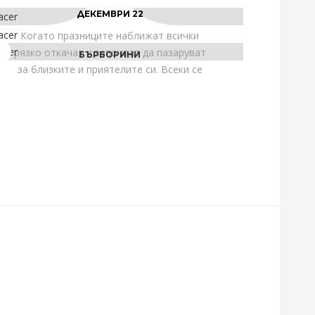
ДЕКЕМВРИ 22
Когато празниците наближат всички
рязко откачат и започват да пазаруват
БЪРБОРИНИ
за близките и приятелите си. Всеки се
опитва да намери…