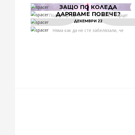
ДЕКЕМВРИ 07
ЗАЩО ПО КОЛЕДА
ДАРЯВАМЕ ПОВЕЧЕ?
Подаръци ще има за всички от сърце!
ДЕКЕМВРИ 22
Изборът на подаръци за празниците
БЪРБОРИНИ
никак не е лесна задача. Особено
Няма как да не сте забелязали, че
когато става…
покрай Коледа и зимните празниците
БЪРБОРИНИ
съвестта на българите някак си се
събужда. Настройваме…