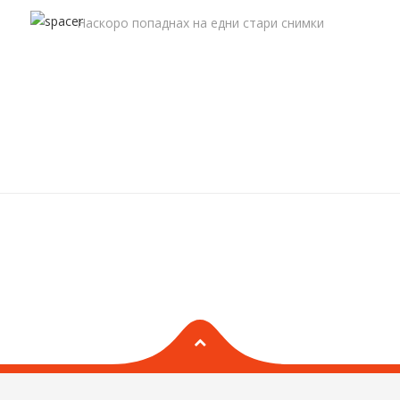
Наскоро попаднах на едни стари снимки
от абитуриенския бал и много спомени
БЪРБОРИНИ
изникнаха в главата ми. Някои комични,
някои не…