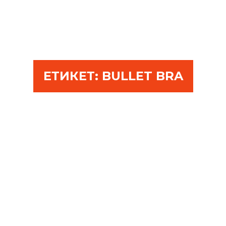
ЕТИКЕТ:
BULLET BRA
КОЙ И КОГА ВЪВЕЖДА
BULLET BRA?
ОКТОМВРИ 09