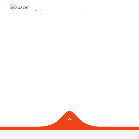
Bullet bra, или сутиен с форма на
БЪРБОРИНИ
куршум, става популярен през 40-те и
50-те години на 20-ти век. Той е…