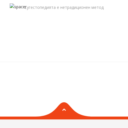
Сугестопедията е нетрадиционен метод
на преподаване, разработен през 60-те
БЪРБОРИНИ
години на миналия век от българския
учител и психиатър д-р Георги…