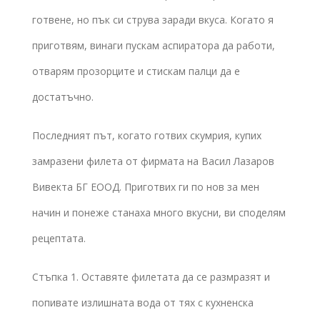
готвене, но пък си струва заради вкуса. Когато я
приготвям, винаги пускам аспиратора да работи,
отварям прозорците и стискам палци да е
достатъчно.
Последният път, когато готвих скумрия, купих
замразени филета от фирмата на Васил Лазаров
Вивекта БГ ЕООД. Приготвих ги по нов за мен
начин и понеже станаха много вкусни, ви споделям
рецептата.
Стъпка 1. Оставяте филетата да се размразят и
попивате излишната вода от тях с кухненска