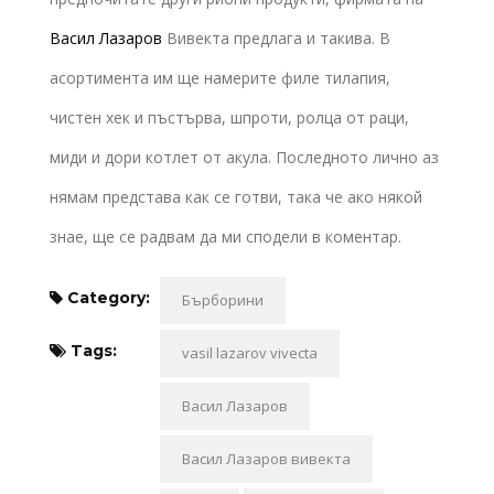
Васил Лазаров
Вивекта предлага и такива. В
асортимента им ще намерите филе тилапия,
чистен хек и пъстърва, шпроти, ролца от раци,
миди и дори котлет от акула. Последното лично аз
нямам представа как се готви, така че ако някой
знае, ще се радвам да ми сподели в коментар.
Category:
Бърборини
Tags:
vasil lazarov vivecta
Васил Лазаров
Васил Лазаров вивекта