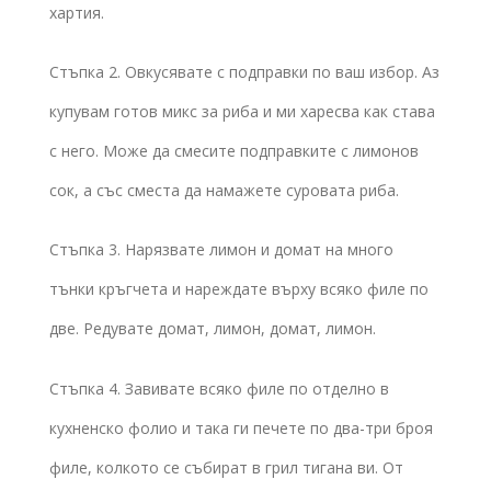
хартия.
Стъпка 2. Овкусявате с подправки по ваш избор. Аз
купувам готов микс за риба и ми харесва как става
с него. Може да смесите подправките с лимонов
сок, а със сместа да намажете суровата риба.
Стъпка 3. Нарязвате лимон и домат на много
тънки кръгчета и нареждате върху всяко филе по
две. Редувате домат, лимон, домат, лимон.
Стъпка 4. Завивате всяко филе по отделно в
кухненско фолио и така ги печете по два-три броя
филе, колкото се събират в грил тигана ви. От