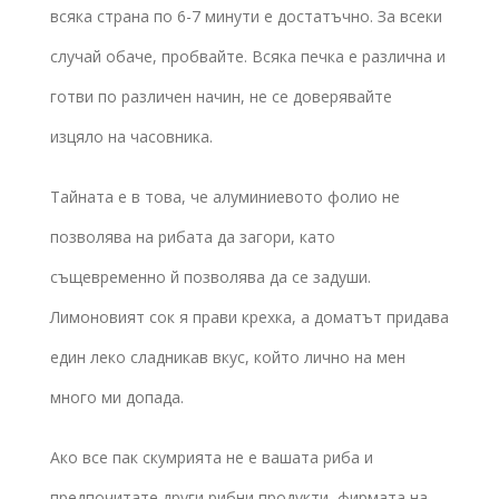
всяка страна по 6-7 минути е достатъчно. За всеки
случай обаче, пробвайте. Всяка печка е различна и
готви по различен начин, не се доверявайте
изцяло на часовника.
Тайната е в това, че алуминиевото фолио не
позволява на рибата да загори, като
същевременно й позволява да се задуши.
Лимоновият сок я прави крехка, а доматът придава
един леко сладникав вкус, който лично на мен
много ми допада.
Ако все пак скумрията не е вашата риба и
предпочитате други рибни продукти, фирмата на