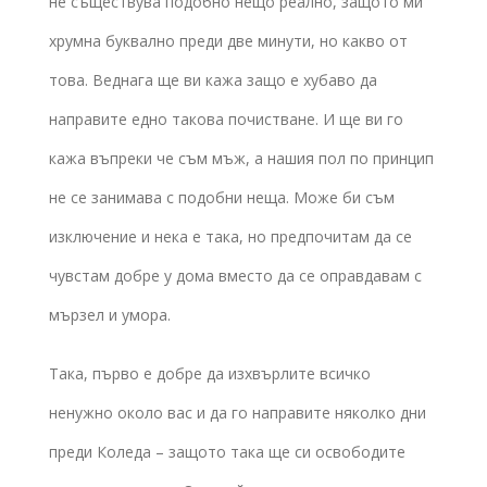
не съществува подобно нещо реално, защото ми
хрумна буквално преди две минути, но какво от
това. Веднага ще ви кажа защо е хубаво да
направите едно такова почистване. И ще ви го
кажа въпреки че съм мъж, а нашия пол по принцип
не се занимава с подобни неща. Може би съм
изключение и нека е така, но предпочитам да се
чувстам добре у дома вместо да се оправдавам с
мързел и умора.
Така, първо е добре да изхвърлите всичко
ненужно около вас и да го направите няколко дни
преди Коледа – защото така ще си освободите