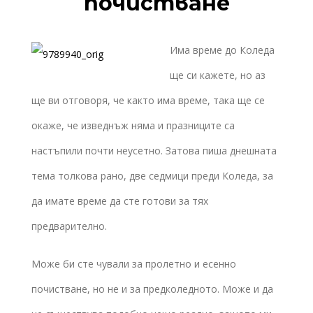
почистване
Има време до Коледа
ще си кажете, но аз
ще ви отговоря, че както има време, така ще се
окаже, че изведнъж няма и празниците са
настъпили почти неусетно. Затова пиша днешната
тема толкова рано, две седмици преди Коледа, за
да имате време да сте готови за тях
предварително.
Може би сте чували за пролетно и есенно
почистване, но не и за предколедното. Може и да