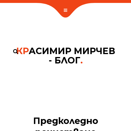
КР
АСИМИР МИРЧЕВ
- БЛОГ
.
Предколедно