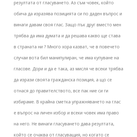
резултата от гласуването. Аз съм човек, който
обича да изразява позицията си по даден въпрос и
винаги давам своя глас. Защо пък друг вместо мен
трябва да има думата и да решава какво ще става
в страната ни ? Много хора казват, че в повечето
случаи вота бил манипулиран, че има купуване на
гласове. Дори и да е така, аз мисля че всеки трябва
да изрази своята гражданска позиция, а що се
отнася до правителството, все пак ние си ги
избираме. В крайна сметка упражняването на глас
е въпрос на личен избор и всеки човек има право
на него. Не винаги гласуването дава резултата,
който се очаква от гласуващия, но когато се