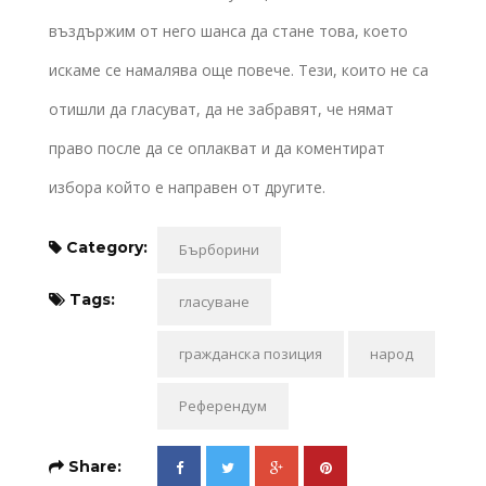
въздържим от него шанса да стане това, което
искаме се намалява още повече. Тези, които не са
отишли да гласуват, да не забравят, че нямат
право после да се оплакват и да коментират
избора който е направен от другите.
Category:
Бърборини
Tags:
гласуване
гражданска позиция
народ
Референдум
Share: