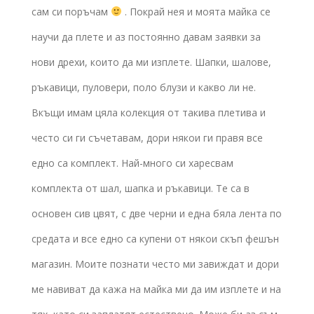
сам си поръчам
. Покрай нея и моята майка се
научи да плете и аз постоянно давам заявки за
нови дрехи, които да ми изплете. Шапки, шалове,
ръкавици, пуловери, поло блузи и какво ли не.
Вкъщи имам цяла колекция от такива плетива и
често си ги съчетавам, дори някои ги правя все
едно са комплект. Най-много си харесвам
комплекта от шал, шапка и ръкавици. Те са в
основен сив цвят, с две черни и една бяла лента по
средата и все едно са купени от някои скъп фешън
магазин. Моите познати често ми завиждат и дори
ме навиват да кажа на майка ми да им изплете и на