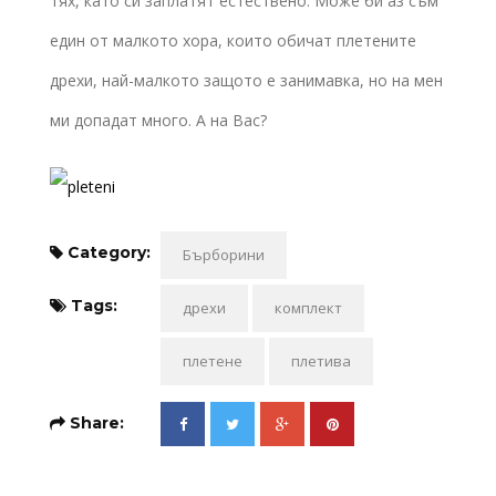
тях, като си заплатят естествено. Може би аз съм
един от малкото хора, които обичат плетените
дрехи, най-малкото защото е занимавка, но на мен
ми допадат много. А на Вас?
Category:
Бърборини
Tags:
дрехи
комплект
плетене
плетива
Share: