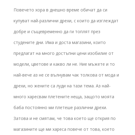
Повечето хора в днешно време обичат да си
купуват най-различни дрехи, с които да изглеждат
добре и същевременно да ги топлят през
студените дни. Има и доста магазини, които
предлагат на много достъпни цени изобилие от
модели, цветове и какво ли не. Ние мъжете и то
най-вече аз не се вълнувам чак толкова от мода и
дрехи, но жените са луди на тази тема. Аз най-
много харесвам плетените неща, защото моята
баба постоянно ми плетеше различни дрехи.
Затова и не смятам, че това което ще открия по
магазините ще ми хареса повече от това, което