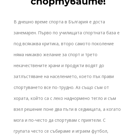
спортувайте!
В днешно време спорта в България е доста
занемарен. Първо по училищата спортната база е
под всякаква критика, второ самото поколение
няма никакво желание за спорт и трето
некачествените храни и продукти водят до
затлъстяване на населението, което пък прави
спортуването все по-трудно. Аз също съм от
хората, който са с леко наднормено тегло и съм
взел решение поне два пъти в седмицата, а когато
мога и по-често да спортувам с приятели. С
групата често се събираме и играем футбол,