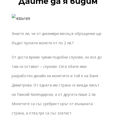
Дайте да я видим
Знаете ли, че от декември месец в обръщение ще
бъдат пуснати монети от по 2 лв.?
От доста време чувам подобни слухове, но все до
там си остават – слухове. Сега обаче има
разработен дизайн на монетите и той е на Ваня
Димитрова. От едната им страна се вижда ликът
на Паисий Хилендарски, а от другата пише 2 лв.
Монетите са със сребрист кръг от външната
страна, а отвътре са със златист.