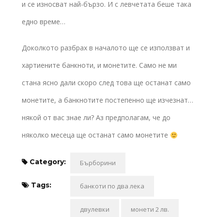
и се износват най-бързо. И с левчетата беше така
едно време…
Доколкото разбрах в началото ще се използват и
хартиените банкноти, и монетите. Само не ми
стана ясно дали скоро след това ще останат само
монетите, а банкнотите постепенно ще изчезнат…
някой от вас знае ли? Аз предполагам, че до
няколко месеца ще останат само монетите
Category:
Бърборини
Tags:
банкоти по два лека
двулевки
монети 2 лв.