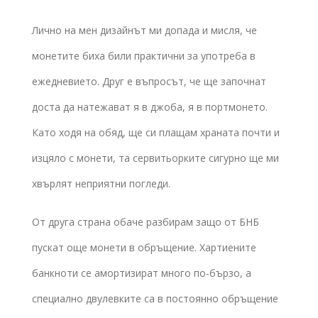
Лично на мен дизайнът ми допада и мисля, че
монетите биха били практични за употреба в
ежедневието. Друг е въпросът, че ще започнат
доста да натежават я в джоба, я в портмонето.
Като ходя на обяд, ще си плащам храната почти и
изцяло с монети, та сервитьорките сигурно ще ми
хвърлят неприятни погледи.
От друга страна обаче разбирам защо от БНБ
пускат още монети в обръщение. Хартиените
банкноти се амортизират много по-бързо, а
специално двулевките са в постоянно обръщение