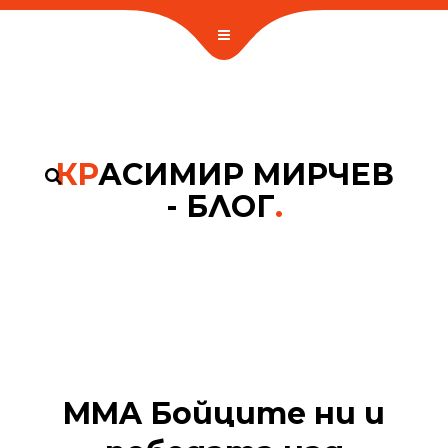
КР
АСИМИР МИРЧЕВ
- БЛОГ
.
MMA Бойците ни и