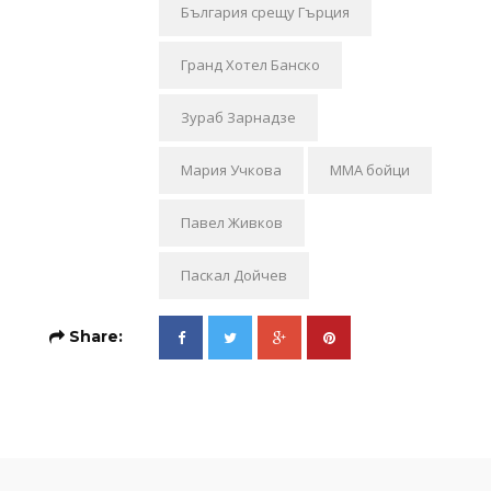
България срещу Гърция
Гранд Хотел Банско
Зураб Зарнадзе
Мария Учкова
ММА бойци
Павел Живков
Паскал Дойчев
Share: