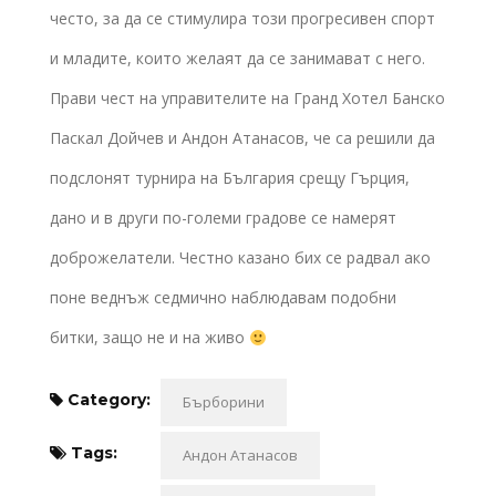
често, за да се стимулира този прогресивен спорт
и младите, които желаят да се занимават с него.
Прави чест на управителите на Гранд Хотел Банско
Паскал Дойчев и Андон Атанасов, че са решили да
подслонят турнира на България срещу Гърция,
дано и в други по-големи градове се намерят
доброжелатели. Честно казано бих се радвал ако
поне веднъж седмично наблюдавам подобни
битки, защо не и на живо
Category:
Бърборини
Tags:
Андон Атанасов