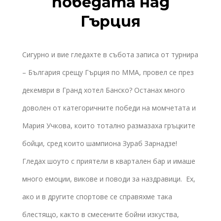
победата над
Гърция
Сигурно и вие гледахте в събота записа от турнира
– България срещу Гърция по ММА, провел се през
декември в Гранд хотел Банско? Останах много
доволен от категоричните победи на момчетата и
Мария Учкова, които тотално размазаха гръцките
бойци, сред които шампиона Зураб Зарнадзе!
Гледах шоуто с приятели в квартален бар и имаше
много емоции, викове и поводи за наздравици. Ех,
ако и в другите спортове се справяхме така
блестящо, както в смесените бойни изкуства,