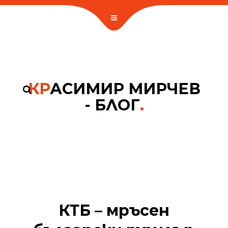
КР
АСИМИР МИРЧЕВ
- БЛОГ
.
КТБ – мръсен