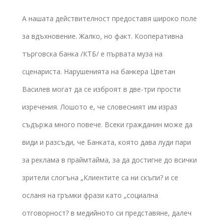
А нашата действителност предоставя широко поле
за вдъхновение. Жалко, но факт. Кооперативна
търговска банка /КТБ/ е първата муза на
сценариста. Нарушенията на банкера Цветан
Василев могат да се изброят в две-три прости
изречения. Лошото е, че словесният им израз
съдържа много повече. Всеки гражданин може да
види и разсъди, че Банката, която дава луди пари
за реклама в праймтайма, за да достигне до всички
зрители слогъна „Клиентите са ни скъпи? и се
осланя на гръмки фрази като „социална
отговорност? в медийното си представяне, далеч