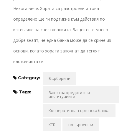
Никога вече. Хората са разстроени и това
определено ще ги подтикне към действия по
изтегляне на спестяванията. Защото те много
добре знаят, че една банка може да се срине из
основи, когато хората започнат да теглят
вложенията си.
Category:
Бърборини
Tags:
Закон за кредитите и
институциите
Кооперативна търговска банка
КТБ
потърпевши