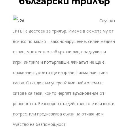
български трилър
Случаят
„КТБ? е достоен за трилър. Имаме в сюжета му от
всичко по-малко – закононарушение, силен медиен
отзив, множество забъркани лица, задкулисни
игри, интрига и потърпевши. Финалът не ще е
очакваният, което ще направи филма наистина
касов. Откъде съм уверен? Ами най-големите
хитове са тези, които черпят вдъхновение от
реалността. Безспорно въздействието е или шок и
потрес, или предизвиква сълзи на отчаяние и
чувство на безпомощност.