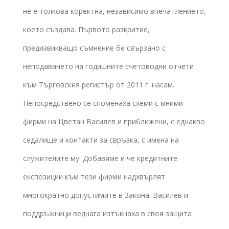
не е толкова коректна, независимо впечатлението,
което създава. Първото разкритие,
предизвикващо съмнение бе свързано с
неподаването на годишните счетоводни отчети
към Търговския регистър от 2011 г. насам.
Непосредствено се споменаха схеми с мними
фирми на Цветан Василев и приближени, с еднакво
седалище и контакти за свръзка, с имена на
служителите му. Добавяме и че кредитните
експозиции към тези фирми надхвърлят
многократно допустимите в Закона. Василев и
поддръжници веднага изтъкнаха в своя защита