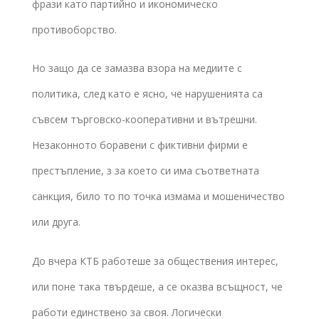
фрази като партийно и икономическо
противоборство.
Но защо да се замазва взора на медиите с
политика, след като е ясно, че нарушенията са
съвсем търговско-кооперативни и вътрешни.
Незаконното боравени с фиктивни фирми е
престъпление, з за което си има съответната
санкция, било то по точка измама и мошеничество
или друга.
До вчера КТБ работеше за обществения интерес,
или поне така твърдеше, а се оказва всъщност, че
работи единствено за своя. Логически