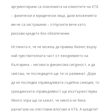
аргументирани са опасенията на клиентите на КТБ
– физически и юридически лица, дали вложенията
им не са застрашени – отпуснати вече като
рискови кредите без обезпечение.
Истината е, че не можеш да правиш бизнес върху
най-чувствителната част от ежедневието на
българина – неговата финансова сигурност, и да
смяташ, че последиците ще ти се разминат. Дори
да не последва справедливата съдебна санкция, то
гражданската справедливост ще възтържествува.
Много хора ще си кажат, че никога не биха
разчитали на спестовни влогове в КТБ. А кредити?