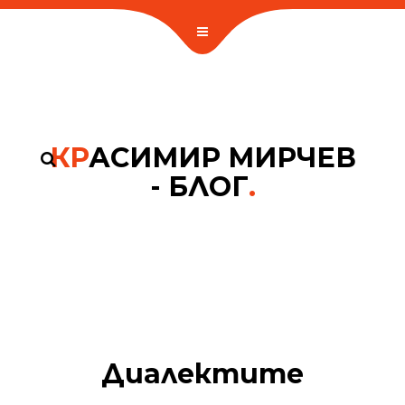
КР
АСИМИР МИРЧЕВ
- БЛОГ
.
Диалектите