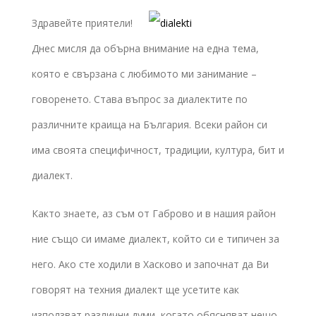
Здравейте приятели!
Днес мисля да обърна внимание на една тема,
която е свързана с любимото ми занимание –
говоренето. Става въпрос за диалектите по
различните краища на България. Всеки район си
има своята специфичност, традиции, култура, бит и
диалект.
Както знаете, аз съм от Габрово и в нашия район
ние също си имаме диалект, който си е типичен за
него. Ако сте ходили в Хасково и започнат да Ви
говорят на техния диалект ще усетите как
използват различни думи, когато обясняват нещо.