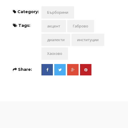
Category:
Бърборини
Tags:
акцент
Габрово
диалекти
институции
Хасково
Share: