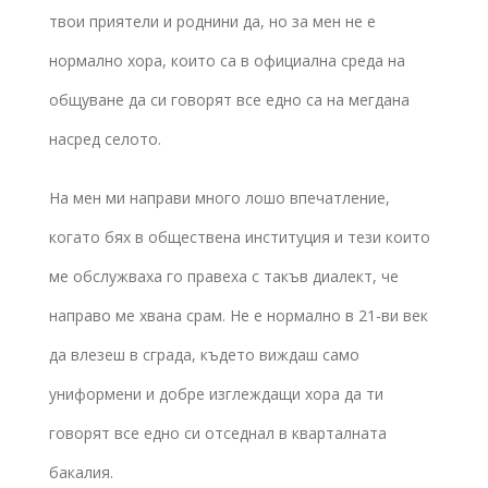
твои приятели и роднини да, но за мен не е
нормално хора, които са в официална среда на
общуване да си говорят все едно са на мегдана
насред селото.
На мен ми направи много лошо впечатление,
когато бях в обществена институция и тези които
ме обслужваха го правеха с такъв диалект, че
направо ме хвана срам. Не е нормално в 21-ви век
да влезеш в сграда, където виждаш само
униформени и добре изглеждащи хора да ти
говорят все едно си отседнал в кварталната
бакалия.