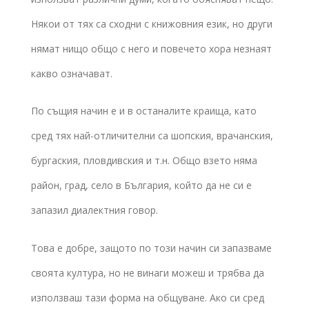
Някои от тях са сходни с книжовния език, но други
нямат нищо общо с него и повечето хора незнаят
какво означават.
По същия начин е и в останалите краища, като
сред тях най-отличителни са шопския, врачанския,
бургаския, пловдивския и т.н. Общо взето няма
район, град, село в България, който да не си е
запазил диалектния говор.
Това е добре, защото по този начин си запазваме
своята култура, но не винаги можеш и трябва да
използваш тази форма на общуване. Ако си сред