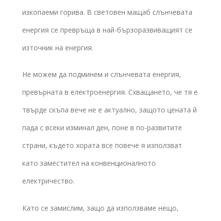
изкопаеми горива. В световен мащаб слънчевата
енергия се превръща в най-бързоразвиващият се
източник на енергия.
Не можем да подминем и слънчевата енергия,
превърната в електроенергия. Схващането, че тя е
твърде скъпа вече не е актуално, защото цената й
пада с всеки изминал ден, поне в по-развитите
страни, където хората все повече я използват
като заместител на конвенционалното
електричество.
Като се замислим, защо да използваме нещо,