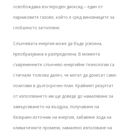
освобождава въглероден диоксид – един от
парниковите газове, който е сред виновниците за
глобалното затопляне.
Слънчевата енергия може да бъде усвоена,
преобразувана и разпределена. В момента
съвременните слънчево-енергийни технологии са
стигнали толкова далеч, че могат да донесат само
позитиви в дългосрочен план. Крайният резултат
от използването им ще доведе до намаляване за
замърсяването на въздуха, получаване на
безкраен източник на енергия, забавяне хода на
климатичните промени, намалено използване на