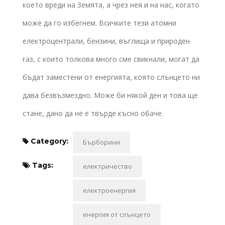
което вреди на Земята, а чрез нея и на нас, когато
може да го избегнем. Всичките тези атомни
електроцентрали, бензини, въглища и природен
газ, с които толкова много сме свикнали, могат да
бъдат заместени от енергията, която слънцето ни
дава безвъзмездно. Може би някой ден и това ще
стане, дано да не е твърде късно обаче.
Category:
Бърборини
Tags:
електричество
електроенергия
енергия от слънцето