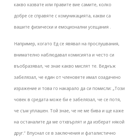
какво казвате или правите вие самите, колко
добре се справяте с комуникацията, какви са
вашите физически и емоционални усещания .
Например, когато Ед се явявал на прослушвания,
внимателно наблюдавал комисията и често си
въобразявал, че знае какво мислят те. Веднъж
забелязал, че един от членовете имал озадачено
изражение и това го накарало да си помисли: „Този
човек в средата може би е забелязал, че се потя,
че съм уплашен. Той знае, че не ме бива и ще каже
на останалите да ме отхвърлят и да изберат някой
друг.“ Впуснал се в заключения и фаталистично