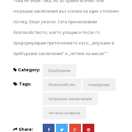
това не беше така, но аз правех всички тези
погрешни заключения въз основа на един отклонен
поглед. Беше ужасно. Сега преназовавам
безпокойството, което усещам и после го
преформулирам притеснението като, „впускане в
прибързани заключения“ и „четене на мисли“.“
Category:
Бърборини
Tags:
безпокойство
поведение
погрешни заключения
четене на мисли
Share: