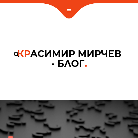
КР
АСИМИР МИРЧЕВ
- БЛОГ
.