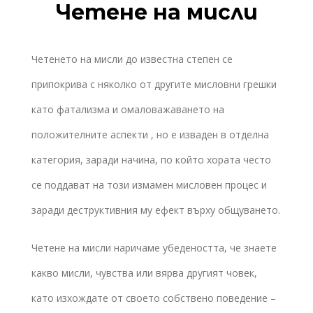
Четене на мисли
Четенето на мисли до известна степен се
припокрива с няколко от другите мисловни грешки
като фатализма и омаловажаването на
положителните аспекти , но е изваден в отделна
категория, заради начина, по който хората често
се поддават на този измамен мисловен процес и
заради деструктивния му ефект върху общуването.
Четене на мисли наричаме убедеността, че знаете
какво мисли, чувства или вярва другият човек,
като изхождате от своето собствено поведение –