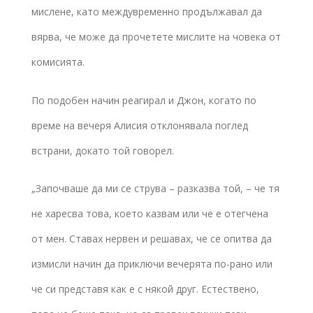
мислене, като междувременно продължавал да
вярва, че може да прочетете мислите на човека от
комисията.
По подобен начин реагирал и Джон, когато по
време на вечеря Алисия отклонявала поглед
встрани, докато той говорел.
„Започваше да ми се струва – разказва той, – че тя
не харесва това, което казвам или че е отегчена
от мен. Ставах нервен и решавах, че се опитва да
измисли начин да приключи вечерята по-рано или
че си представя как е с някой друг. Естествено,