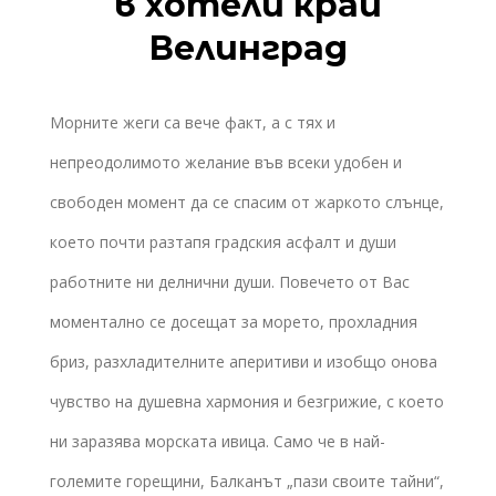
в хотели край
Велинград
Морните жеги са вече факт, а с тях и
непреодолимото желание във всеки удобен и
свободен момент да се спасим от жаркото слънце,
което почти разтапя градския асфалт и души
работните ни делнични души. Повечето от Вас
моментално се досещат за морето, прохладния
бриз, разхладителните аперитиви и изобщо онова
чувство на душевна хармония и безгрижие, с което
ни заразява морската ивица. Само че в най-
големите горещини, Балканът „пази своите тайни“,