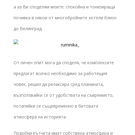
а аз Ви споделям моите: спокойна и тонизираща
почивка в някои от многобройните хотели близо
до Велинград.
От личен опит мога да споделя, че комплексите
предлагат всичко необходимо за работещия
човек, решил да релаксира сред планината,
възползвайки се от удобствата на съвремието,
потапяйки се същевременно в битовата
атмосфера на историята.
Подобни кътчета имат собствена атмосфера и