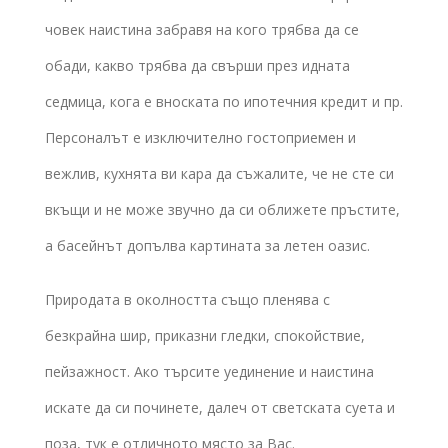
човек наистина забравя на кого трябва да се
обади, какво трябва да свърши през идната
седмица, кога е вноската по ипотечния кредит и пр.
Персоналът е изключително гостоприемен и
вежлив, кухнята ви кара да съжалите, че не сте си
вкъщи и не може звучно да си оближете пръстите,
а басейнът допълва картината за летен оазис.
Природата в околността също пленява с
безкрайна шир, приказни гледки, спокойствие,
пейзажност. Ако търсите уединение и наистина
искате да си починете, далеч от светската суета и
поза, тук е отличното място за Вас.