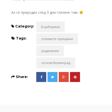
Аз се преродих след 3 дни глезене там.
Category:
Бърборини
Tags:
големите горещини
уединение
хотели Велинград
Share: