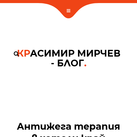
КР
АСИМИР МИРЧЕВ
- БЛОГ
.
Антижега терапия