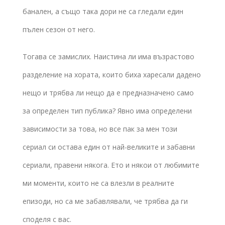
банален, а също така дори не са гледали един
пълен сезон от него.
Тогава се замислих. Наистина ли има възрастово
разделение на хората, които биха харесали дадено
нещо и трябва ли нещо да е предназначено само
за определен тип публика? Явно има определени
зависимости за това, но все пак за мен този
сериал си остава един от най-великите и забавни
сериали, правени някога. Ето и някои от любимите
ми моменти, които не са влезли в реалните
епизоди, но са ме забавлявали, че трябва да ги
споделя с вас.