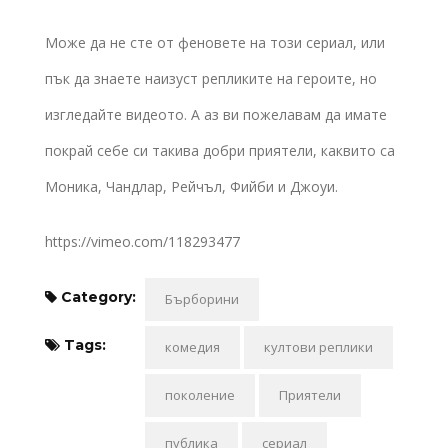
Може да не сте от феновете на този сериал, или
пък да знаете наизуст репликите на героите, но
изгледайте видеото. А аз ви пожелавам да имате
покрай себе си такива добри приятели, каквито са
Моника, Чандлар, Рейчъл, Фийби и Джоуи.
https://vimeo.com/118293477
Category:
Бърборини
Tags:
комедия
култови реплики
поколение
Приятели
публика
сериал