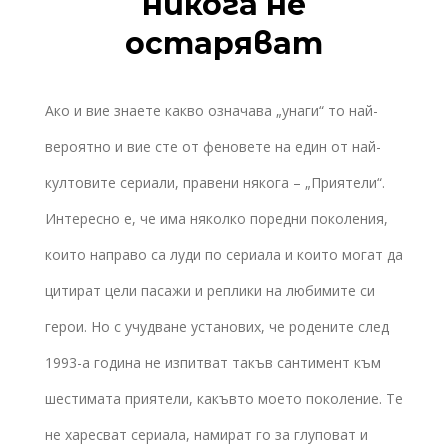
никога не
остаряват
Ако и вие знаете какво означава „унаги“ то най-
вероятно и вие сте от феновете на един от най-
култовите сериали, правени някога – „Приятели“.
Интересно е, че има няколко поредни поколения,
които направо са луди по сериала и които могат да
цитират цели пасажи и реплики на любимите си
герои. Но с учудване установих, че родените след
1993-а година не изпитват такъв сантимент към
шестимата приятели, какъвто моето поколение. Те
не харесват сериала, намират го за глуповат и